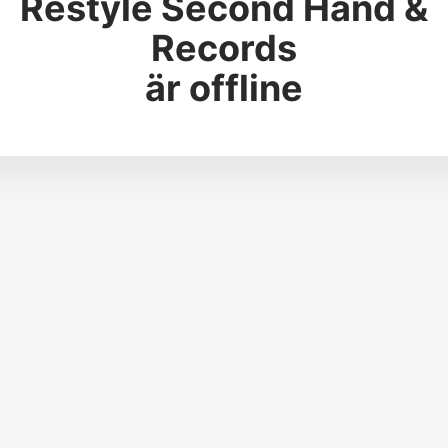
Restyle Second Hand &
Records
är offline