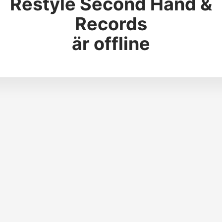
Restyle Second Hand &
Records
är offline